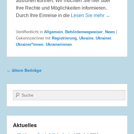
ausruhen können. Wir möchten Sie hier über
Ihre Rechte und Möglichkeiten informieren.
Durch Ihre Einreise in die
Lesen Sie mehr →
Veröffentlicht in
Allgemein
,
Behördenwegweiser
,
News
|
Gekennzeichnet mit
Registrierung
,
Ukraine
,
Ukrainer
,
Ukrainer*innen
,
Ukrainerinnen
Beitragsnavigation
←
ältere Beiträge
Suche
Aktuelles