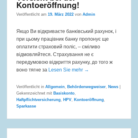
Kontoeröffnung!
Veröffentlicht am
19. März 2022
von
Admin
Якщо Ви відкриваєте банківський рахунок, і
при цьому працівник банку пропонує ще
оплатити страховий поліс, – сміливо
відмовляйтеся. Страхування не є
передумовою відкриття рахунку, до того ж
воно тягне за
Lesen Sie mehr →
Veröffentlicht in
Allgemein
,
Behördenwegweiser
,
News
|
Gekennzeichnet mit
Basiskonto
,
Haftpflichtversicherung
,
HPV
,
Kontoeröffnung
,
Sparkasse