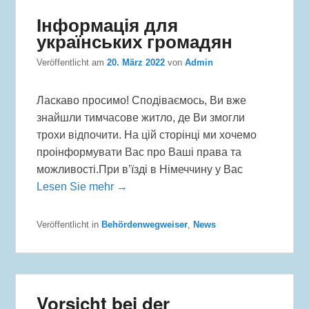
Інформація для
українських громадян
Veröffentlicht am
20. März 2022
von
Admin
Ласкаво просимо! Сподіваємось, Ви вже
знайшли тимчасове житло, де Ви змогли
трохи відпочити. На цій сторінці ми хочемо
проінформувати Вас про Ваші права та
можливості.При в’їзді в Німеччину у Вас
Lesen Sie mehr →
Veröffentlicht in
Behördenwegweiser
,
News
Vorsicht bei der