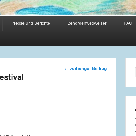
Presse und Berichte
Behördenwegweiser
FAQ
Beitragsnavigation
←
vorheriger Beitrag
estival