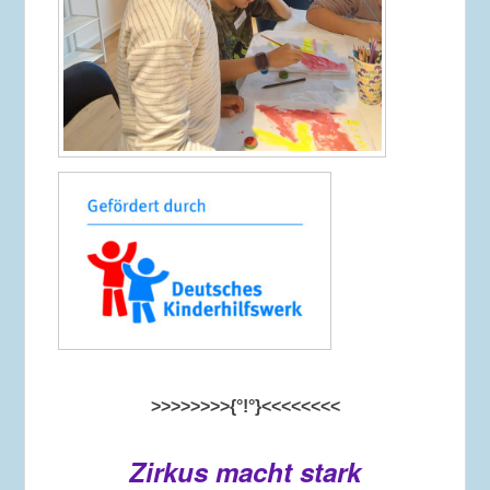
>>>>>>>>{°!°}<<<<<<<<
Zirkus macht stark