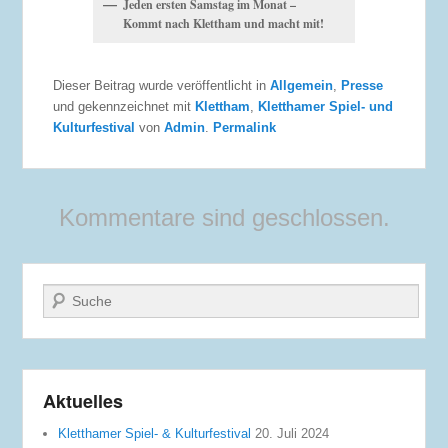
Jeden ersten Samstag im Monat –
Kommt nach Klettham und macht mit!
Dieser Beitrag wurde veröffentlicht in
Allgemein
,
Presse
und gekennzeichnet mit
Klettham
,
Kletthamer Spiel- und
Kulturfestival
von
Admin
.
Permalink
Kommentare sind geschlossen.
Suche
Aktuelles
Kletthamer Spiel- & Kulturfestival
20. Juli 2024