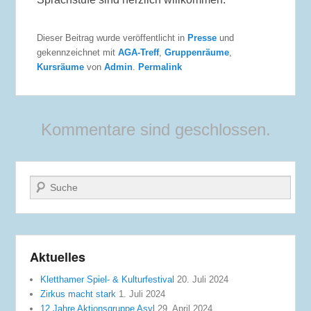
Dieser Beitrag wurde veröffentlicht in
Presse
und
gekennzeichnet mit
AGA-Treff
,
Gruppenräume
,
Kursräume
von
Admin
.
Permalink
Kommentare sind geschlossen.
Suche
Aktuelles
Kletthamer Spiel- & Kulturfestival
20. Juli 2024
Zirkus macht stark
1. Juli 2024
12 Jahre Aktionsgruppe Asyl
29. April 2024