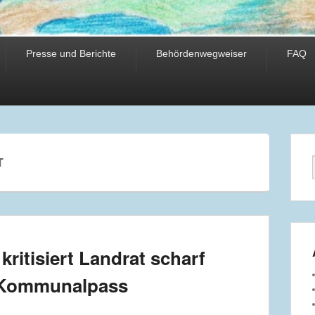
Presse und Berichte
Behördenwegweiser
FAQ
T
kritisiert Landrat scharf
n Kommunalpass